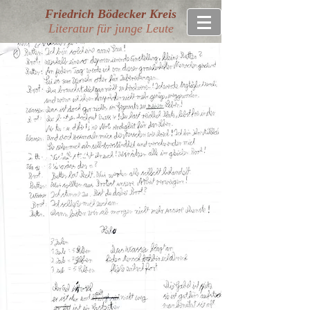
Friedrich Bödecker Kreis
Literatur für junge Leute
Autor*I
nnen